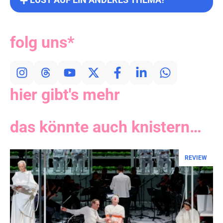
LUST AUF EIN ANDERES THEMA?
folg uns*
hier gibt's mehr
das könnte auch knistern…
REVIEW