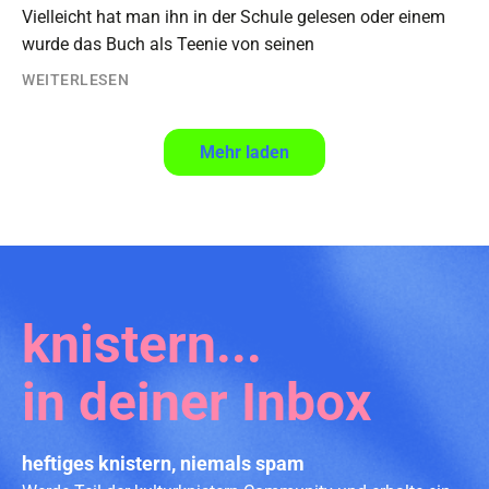
Vielleicht hat man ihn in der Schule gelesen oder einem
wurde das Buch als Teenie von seinen
WEITERLESEN
4
…
40
Weiter
Mehr laden
knistern...
in deiner Inbox
heftiges knistern, niemals spam