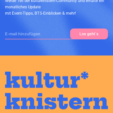
Werde Teil der kulturknistern-Community und erhalte ein
monatliches Update
mit Event-Tipps, BTS-Einblicken & mehr!
E-Mail
Los geht´s