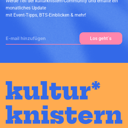
Werde Teil der kulturknistern-Community und erhalte ein
monatliches Update
mit Event-Tipps, BTS-Einblicken & mehr!
E-Mail
Los geht´s