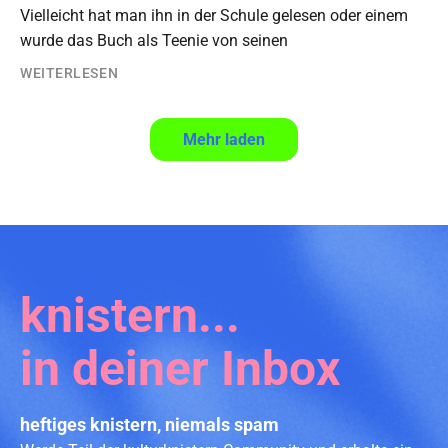
Vielleicht hat man ihn in der Schule gelesen oder einem
wurde das Buch als Teenie von seinen
WEITERLESEN
4
…
40
Weiter
Mehr laden
knistern...
in deiner Inbox
heftiges knistern, niemals spam