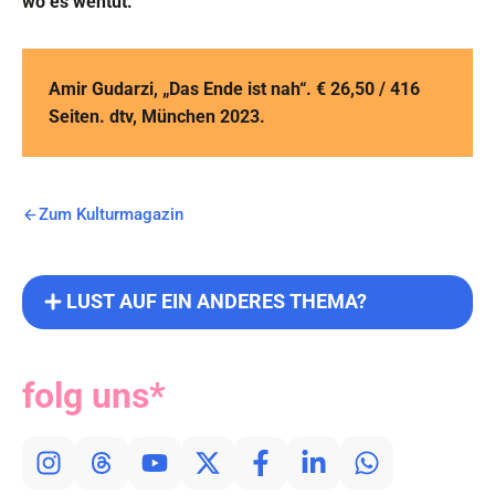
wo es wehtut.
Amir Gudarzi, „Das Ende ist nah“. € 26,50 / 416
Seiten. dtv, München 2023.
Zum Kulturmagazin
LUST AUF EIN ANDERES THEMA?
folg uns*