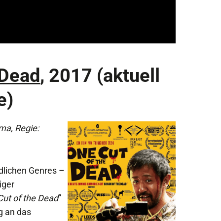
 Dead
, 2017 (aktuell
e)
a, Regie:
edlichen Genres –
iger
Cut of the Dead
”
ng an das