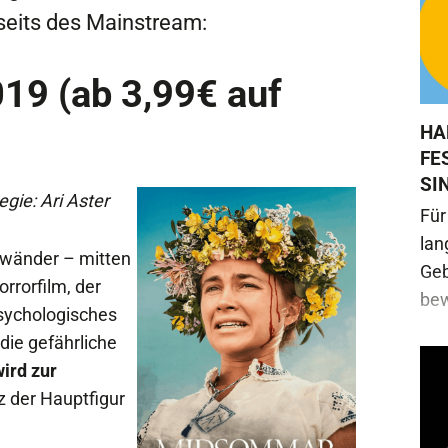
eits des Mainstream:
019 (ab 3,99€ auf
HA
FE
SI
gie: Ari Aster
Für
lan
ewänder – mitten
Geb
Horrorfilm, der
bew
sychologisches
 die gefährliche
ird zur
z der Hauptfigur
.