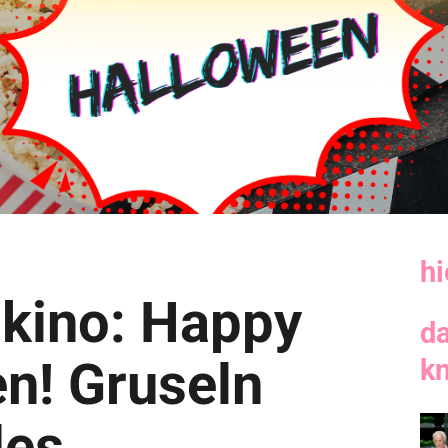
hi
kino: Happy
d
n! Gruseln
k
des