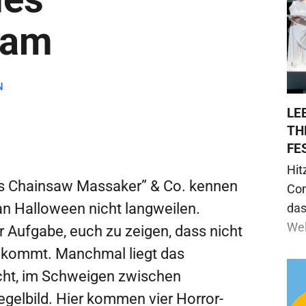
eam
N
LE
TH
FE
Hit
xas Chainsaw Massaker” & Co. kennen
Com
 an Halloween nicht langweilen.
das
Wel
 Aufgabe, euch zu zeigen, dass nicht
t kommt. Manchmal liegt das
icht, im Schweigen zwischen
gelbild. Hier kommen vier Horror-