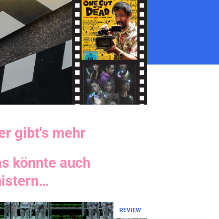
er gibt's mehr
as könnte auch
nistern…
REVIEW