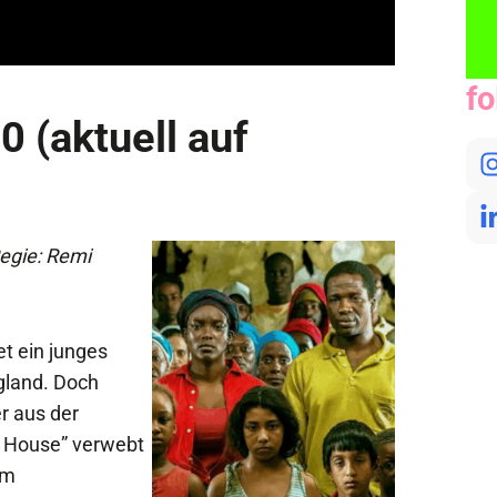
fo
0 (aktuell auf
egie: Remi
t ein junges
gland. Doch
er aus der
s House” verwebt
em