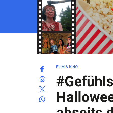
FILM & KINO
#Gefühls
Hallowee
abseits 