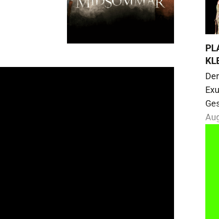
PL
KL
Der
Exu
Ges
Aug