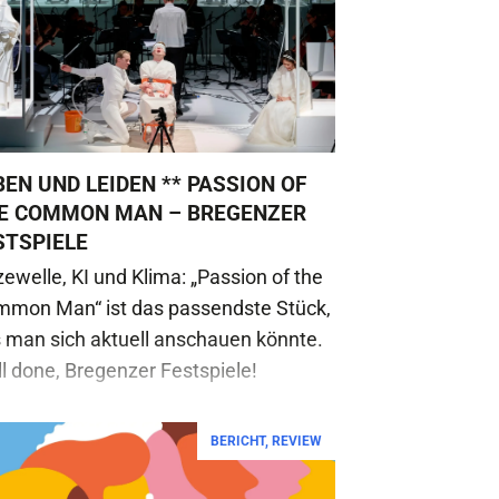
BEN UND LEIDEN ** PASSION OF
E COMMON MAN – BREGENZER
STSPIELE
zewelle, KI und Klima: „Passion of the
mon Man“ ist das passendste Stück,
 man sich aktuell anschauen könnte.
l done, Bregenzer Festspiele!
BERICHT
,
REVIEW