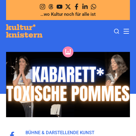
Zum
Inhalt
…wo Kultur noch für alle ist
springen
BÜHNE & DARSTELLENDE KUNST