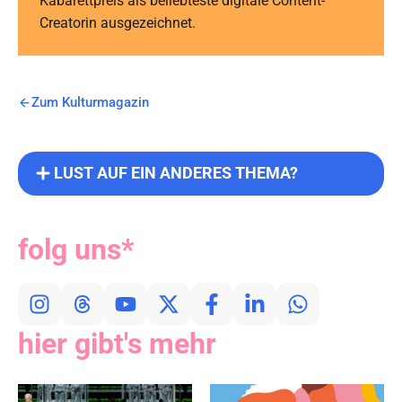
Kabarettpreis als beliebteste digitale Content-
Creatorin ausgezeichnet.
Zum Kulturmagazin
LUST AUF EIN ANDERES THEMA?
folg uns*
hier gibt's mehr