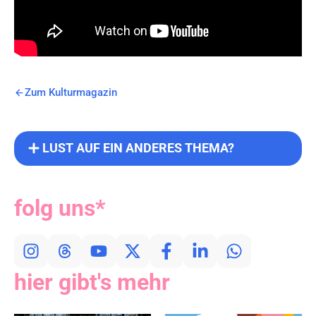
Zum Kulturmagazin
LUST AUF EIN ANDERES THEMA?
folg uns*
hier gibt's mehr